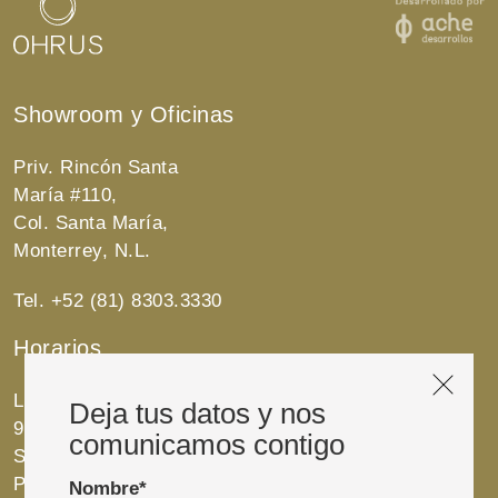
Showroom y Oficinas
Priv. Rincón Santa
María #110,
Col. Santa María,
Monterrey, N.L.
Tel. +52 (81) 8303.3330
Horarios
Lunes a Viernes
Deja tus datos y nos
9:00 AM a 7:30 PM.
comunicamos contigo
Sábados y Domingos
Previa cita.
Nombre*